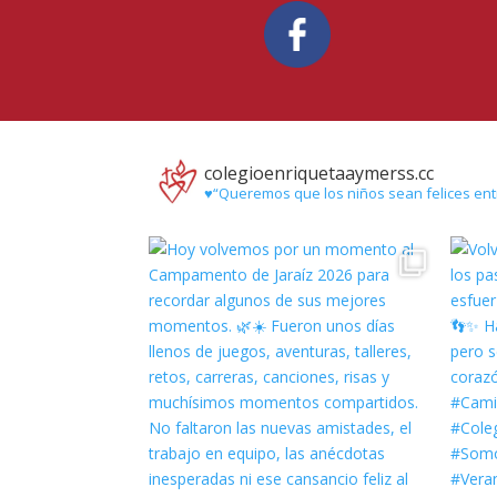
colegioenriquetaaymerss.cc
♥️“Queremos que los niños sean felices ent