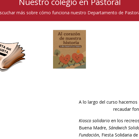
Nuestro colegio en Pastoral
 escuchar más sobre cómo funciona nuestro Departamento de Pastora
A lo largo del curso hacemos d
recaudar fon
Kiosco solidario
en los recreo
Buena Madre,
Sándwich Solid
Fundación
, Fiesta Solidaria de