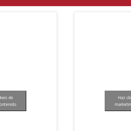
kies de
Haz cl
contenido
marketin