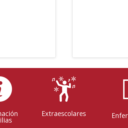
mación
Extraescolares
Enfe
lias