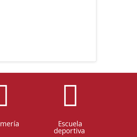


rmería
Escuela
deportiva