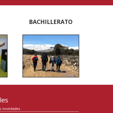
BACHILLERATO
les
as novedades.