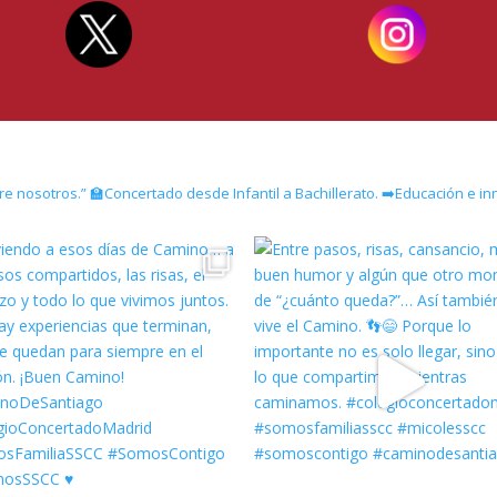
re nosotros.”
🏫Concertado desde Infantil a Bachillerato.
➡️Educación e in