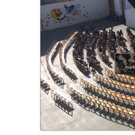
Haz
marke