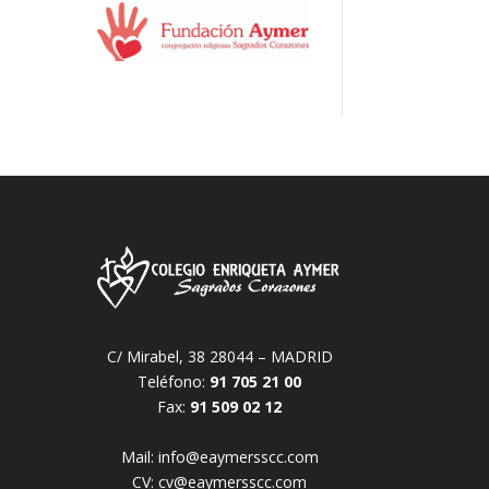
C/ Mirabel, 38 28044 – MADRID
Teléfono:
91 705 21 00
Fax:
91 509 02 12
Mail:
info@eaymersscc.com
CV:
cv@eaymersscc.com